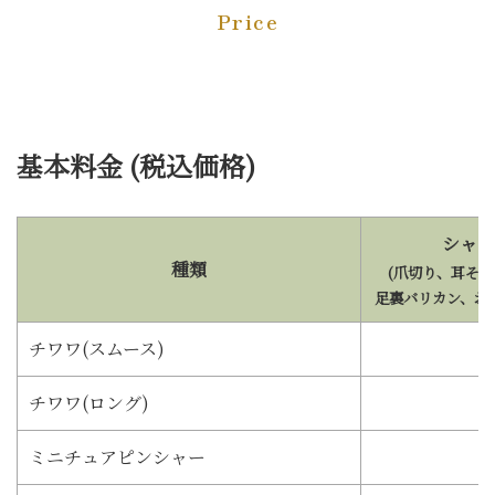
Price
基本料金 (税込価格)
シャン
種類
(爪切り、耳そ
足裏バリカン、お
チワワ(スムース)
チワワ(ロング)
ミニチュアピンシャー